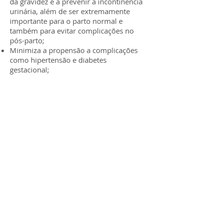
da gravidez e a prevenir a incontinência
urinária, além de ser extremamente
importante para o parto normal e
também para evitar complicações no
pós-parto;
Minimiza a propensão a complicações
como hipertensão e diabetes
gestacional;
Ajuda a manter a condição física
anterior à gestação;
Aumenta a disposição para a realização
de atividades do dia a dia;
Favorece o parto e o pós-parto,
tornando esses momentos bem mais
tranquilos;
Reduz os níveis de estresse;
Proporciona bem estar mental;
Controla o peso;
Aumenta a autoestima;
Melhora a qualidade do sono.
Fonte