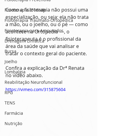
Como a fisioterapia não possui uma 
Fisioterapia 3ª idade
especialização, ou seja: ela não trata 
Fisioterapia Traumato-Ortopédica
a mão, ou o joelho, ou o pé — como 
Fisioterapia para Amputados
acontece na Ortopedia —, o  
fisioterapeuta é o profissional da 
Drenagem Linfática
área da saúde que vai analisar e 
Bursa
tratar o contexto geral do paciente.
Joelho
Confira a explicação da Drª Renata 
Lombalgia
no vídeo abaixo.
Reabilitação Neurofuncional
https://vimeo.com/315875604
RPG
TENS
Farmácia
Nutrição