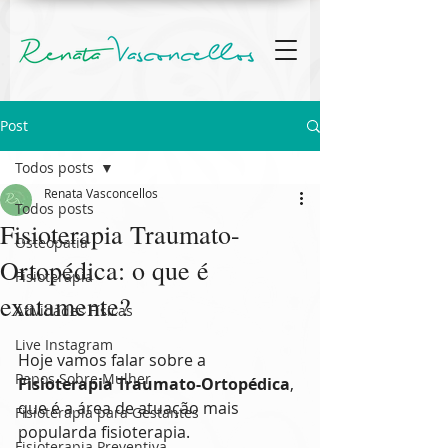
Post
Todos posts
Renata Vasconcellos
Todos posts
Fisioterapia Traumato-
Osteopatia
Ortopédica: o que é
Fisioterapia
exatamente?
Atividades Físicas
Live Instagram
Hoje vamos falar sobre a 
Papos Sobre Mulher
Fisioterapia Traumato-Ortopédica
, 
que é a área de atuação mais 
Fisioterapia para Gestantes
popularda fisioterapia.
Fisioterapia Preventiva