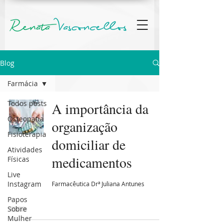
Blog
Farmácia
Todos posts
A importância da
Osteopatia
organização
Fisioterapia
domiciliar de
Atividades
medicamentos
Físicas
Live
Instagram
Farmacêutica Drª Juliana Antunes
Papos
Sobre
Mulher