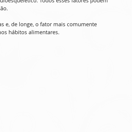
loesquelético. Todos esses fatores podem 
ão. 
sas e, de longe, o fator mais comumente 
mos hábitos alimentares.