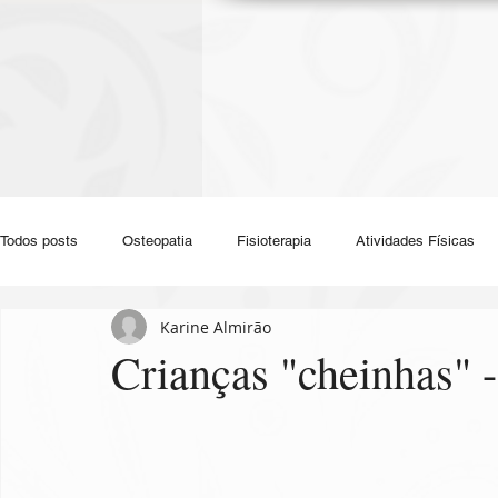
Todos posts
Osteopatia
Fisioterapia
Atividades Físicas
Karine Almirão
Fisioterapia para Gestantes
Fisioterapia Preventiva
Fisiot
Crianças "cheinhas" -
Fisioterapia para Amputados
Drenagem Linfática
Bursa