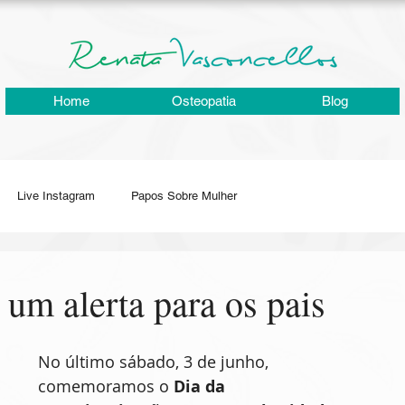
Home
Osteopatia
Blog
Live Instagram
Papos Sobre Mulher
erapia 3ª idade
Fisioterapia Traumato-Ortopédica
 um alerta para os pais
Joelho
Lombalgia
Reabilitação Neurofuncional
RPG
No último sábado, 3 de junho, 
comemoramos o 
Dia da 