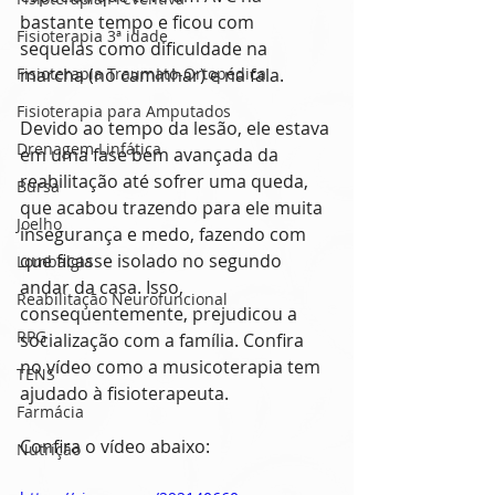
bastante tempo e ficou com 
Fisioterapia 3ª idade
sequelas como dificuldade na 
Fisioterapia Traumato-Ortopédica
marcha (no caminhar) e na fala.
Fisioterapia para Amputados
Devido ao tempo da lesão, ele estava 
Drenagem Linfática
em uma fase bem avançada da 
reabilitação até sofrer uma queda, 
Bursa
que acabou trazendo para ele muita 
Joelho
insegurança e medo, fazendo com 
que ficasse isolado no segundo 
Lombalgia
andar da casa. Isso, 
Reabilitação Neurofuncional
consequentemente, prejudicou a 
RPG
socialização com a família. Confira 
no vídeo como a musicoterapia tem 
TENS
ajudado à fisioterapeuta.
Farmácia
Confira o vídeo abaixo:
Nutrição