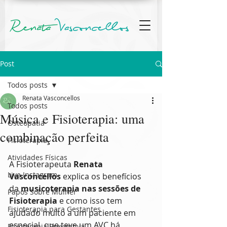
Post
Todos posts
Renata Vasconcellos
Todos posts
Música e Fisioterapia: uma
Osteopatia
combinação perfeita
Fisioterapia
Atividades Físicas
A Fisioterapeuta 
Renata 
Live Instagram
Vasconcellos
 explica os benefícios 
da 
musicoterapia nas sessões de 
Papos Sobre Mulher
Fisioterapia
 e como isso tem 
Fisioterapia para Gestantes
ajudado muito a um paciente em 
especial, que teve um AVC há 
Fisioterapia Preventiva