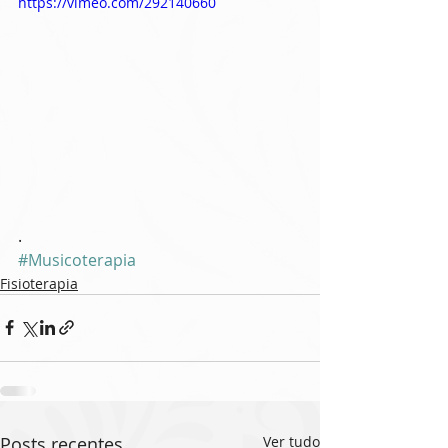
https://vimeo.com/292140660
.
#Musicoterapia
Fisioterapia
Posts recentes
Ver tudo